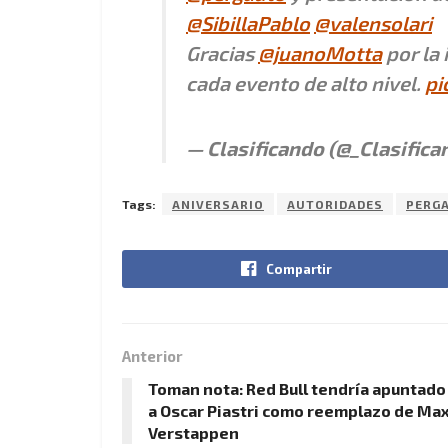
@SibillaPablo
@valensolari
Gracias
@juanoMotta
por la 
cada evento de alto nivel.
pi
— Clasificando (@_Clasifica
Tags:
ANIVERSARIO
AUTORIDADES
PERG
Compartir
Anterior
Toman nota: Red Bull tendría apuntado
a Oscar Piastri como reemplazo de Ma
Verstappen