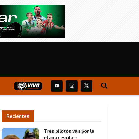
Recientes
Tres pilotos van por la
etapa regular: