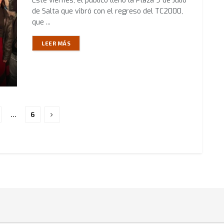
Este viernes, el público llenó la Plaza 9 de Julio
de Salta que vibró con el regreso del TC2000,
que ...
LEER MÁS
…
6