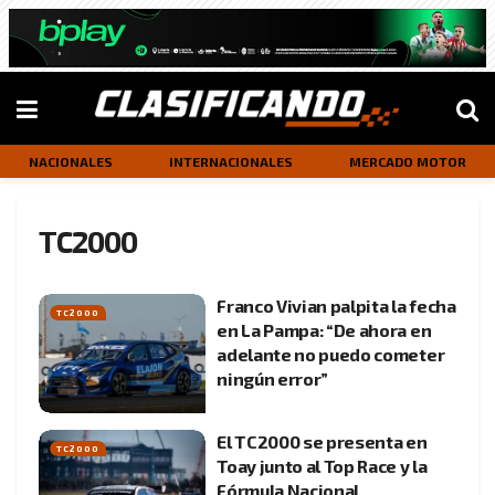
NACIONALES
INTERNACIONALES
MERCADO MOTOR
TC2000
Franco Vivian palpita la fecha
TC2000
en La Pampa: “De ahora en
adelante no puedo cometer
ningún error”
El TC2000 se presenta en
TC2000
Toay junto al Top Race y la
Fórmula Nacional