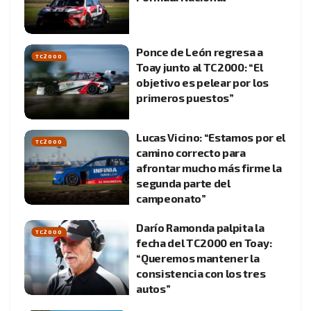
Ponce de León regresa a
TC2000
Toay junto al TC2000: “El
objetivo es pelear por los
primeros puestos”
Lucas Vicino: “Estamos por el
TC2000
camino correcto para
afrontar mucho más firme la
segunda parte del
campeonato”
Darío Ramonda palpita la
TC2000
fecha del TC2000 en Toay:
“Queremos mantener la
consistencia con los tres
autos”