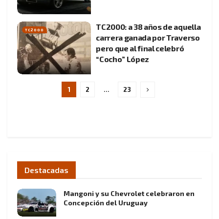
TC2000: a 38 años de aquella
TC2000
carrera ganada por Traverso
pero que al final celebró
“Cocho” López
1
2
…
23
Destacadas
Mangoni y su Chevrolet celebraron en
Concepción del Uruguay