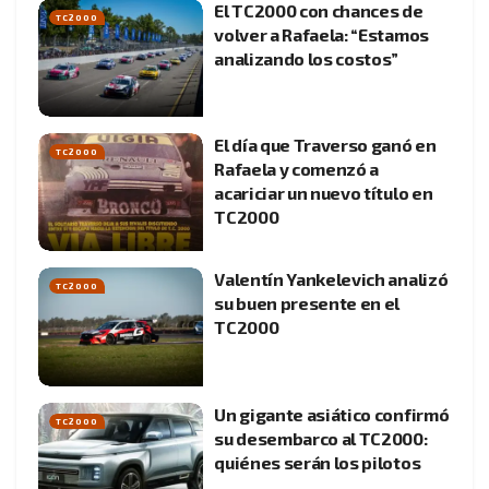
El TC2000 con chances de
TC2000
volver a Rafaela: “Estamos
analizando los costos”
El día que Traverso ganó en
TC2000
Rafaela y comenzó a
acariciar un nuevo título en
TC2000
Valentín Yankelevich analizó
TC2000
su buen presente en el
TC2000
Un gigante asiático confirmó
TC2000
su desembarco al TC2000:
quiénes serán los pilotos