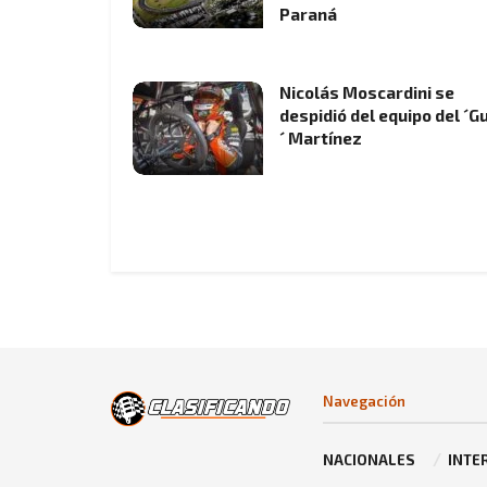
Paraná
Nicolás Moscardini se
despidió del equipo del ´Gu
´ Martínez
Navegación
NACIONALES
INTE