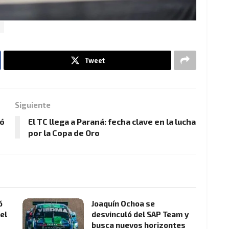
Tweet
Siguiente
tó
El TC llega a Paraná: fecha clave en la lucha
por la Copa de Oro
ó
Joaquín Ochoa se
el
desvinculó del SAP Team y
busca nuevos horizontes