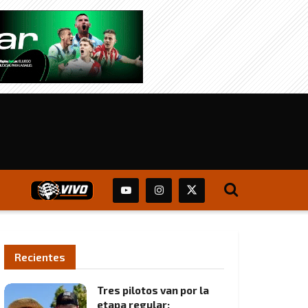
Recientes
Tres pilotos van por la
etapa regular: