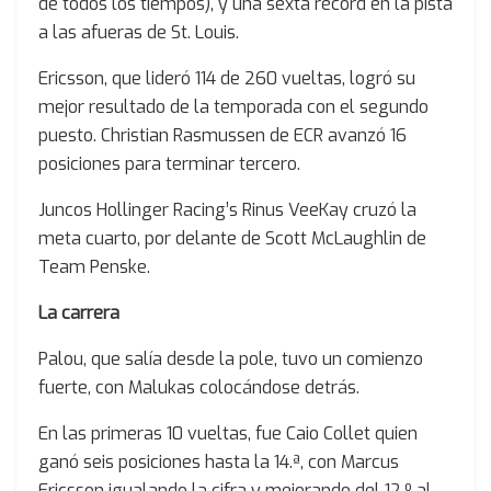
de todos los tiempos), y una sexta récord en la pista
a las afueras de St. Louis.
Ericsson, que lideró 114 de 260 vueltas, logró su
mejor resultado de la temporada con el segundo
puesto. Christian Rasmussen de ECR avanzó 16
posiciones para terminar tercero.
Juncos Hollinger Racing’s Rinus VeeKay cruzó la
meta cuarto, por delante de Scott McLaughlin de
Team Penske.
La carrera
Palou, que salía desde la pole, tuvo un comienzo
fuerte, con Malukas colocándose detrás.
En las primeras 10 vueltas, fue Caio Collet quien
ganó seis posiciones hasta la 14.ª, con Marcus
Ericsson igualando la cifra y mejorando del 12.º al