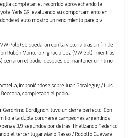
reglia completan el recorrido aprovechando la
oyota Yaris GR, evaluando su comportamiento en
 donde el auto mostró un rendimiento parejo y
(VW Polo) se quedaron con la victoria tras un fin de
ron Rubén Montoro / Ignacio Uez (VW Gol), mientras
s) cerraron el podio, después de mantener un ritmo
 Baratella, imponiéndose sobre Juan Saraleguy / Luis
 Beccaría, completaba el podio.
r Gerónimo Bordignon, tuvo un cierre perfecto. Con
ermitió a la dupla coronarse campeones argentinos
Apenas 3,9 segundos por detrás, finalizando Federico
ando el tercer lugar Mario Rasso / Rodolfo Guevara