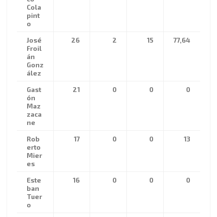
Cola
pint
o
José
26
2
15
77,64
Froil
án
Gonz
ález
Gast
21
0
0
0
ón
Maz
zaca
ne
Rob
17
0
0
13
erto
Mier
es
Este
16
0
0
0
ban
Tuer
o