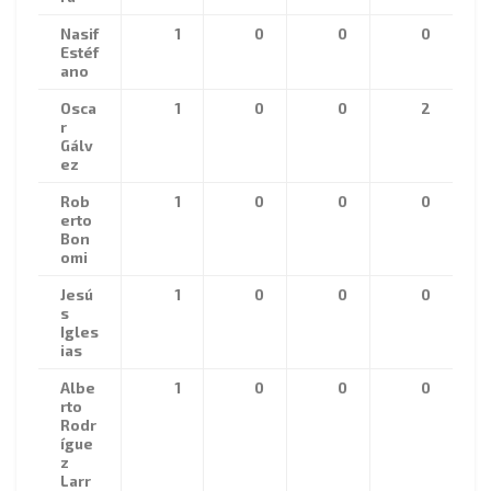
Nasif
1
0
0
0
Estéf
ano
Osca
1
0
0
2
r
Gálv
ez
Rob
1
0
0
0
erto
Bon
omi
Jesú
1
0
0
0
s
Igles
ias
Albe
1
0
0
0
rto
Rodr
ígue
z
Larr