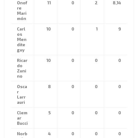
Onof
11
0
2
8,14
re
Mari
món
Carl
10
0
1
9
os
Men
dite
guy
Ricar
10
0
0
0
do
Zuni
no
Osca
8
0
0
0
r
Larr
auri
Clem
5
0
0
0
ar
Bucci
Norb
4
0
0
0