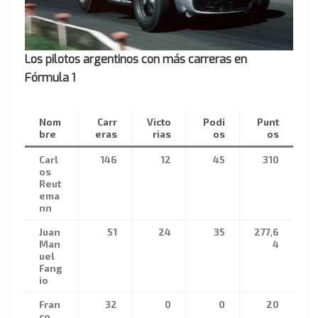
Los pilotos argentinos con más carreras en
Fórmula 1
Nom
Carr
Victo
Podi
Punt
bre
eras
rias
os
os
Carl
146
12
45
310
os
Reut
ema
nn
Juan
51
24
35
277,6
Man
4
uel
Fang
io
Fran
32
0
0
20
co