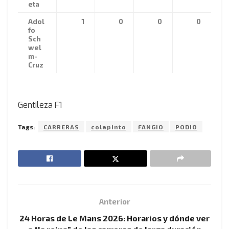
eta
Adol
1
0
0
0
fo
Sch
wel
m-
Cruz
Gentileza F1
Tags:
CARRERAS
colapinto
FANGIO
PODIO
Anterior
24 Horas de Le Mans 2026: Horarios y dónde ver