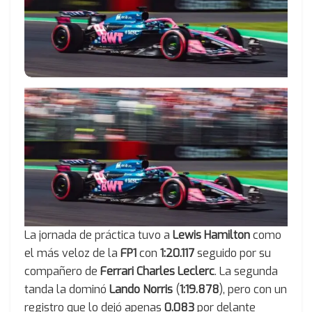
La jornada de práctica tuvo a
Lewis Hamilton
como
el más veloz de la
FP1
con
1:20.117
seguido por su
compañero de
Ferrari Charles Leclerc
. La segunda
tanda la dominó
Lando Norris
(
1:19.878
), pero con un
registro que lo dejó apenas
0.083
por delante