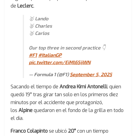
de
Leclerc
.
🥇 Lando
🥈 Charles
🥉 Carlos
Our top three in second practice 👇
#F1
#ItalianGP
pic.twitter.com/EiMl65ijWN
— Formula 1 (@F1)
September 5, 2025
Sacando el tiempo de
Andrea Kimi Antonelli
, quien
quedó 19° tras girar tan solo en los primeros diez
minutos por el accidente que protagonizó,
los
Alpine
quedaron en el fondo de la grilla en todo
el día.
Franco Colapinto
se ubicó
20°
con un tiempo