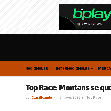
NACIONALES
INTERNACIONALES
MERCA
Top Race: Montans se qued
por
Clasificando
3 mayo, 2026
en
Top Race