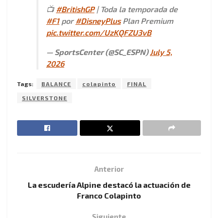
📺
#BritishGP
| Toda la temporada de
#F1
por
#DisneyPlus
Plan Premium
pic.twitter.com/UzKQFZU3vB
— SportsCenter (@SC_ESPN)
July 5,
2026
Tags:
BALANCE
colapinto
FINAL
SILVERSTONE
Anterior
La escudería Alpine destacó la actuación de
Franco Colapinto
Siguiente