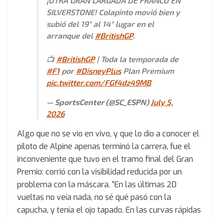
¡OTRA GRAN LARGADA DE FRANCO EN
SILVERSTONE! Colapinto movió bien y
subió del 19° al 14° lugar en el
arranque del
#BritishGP
.
📺
#BritishGP
| Toda la temporada de
#F1
por
#DisneyPlus
Plan Premium
pic.twitter.com/FGf4dz49MB
— SportsCenter (@SC_ESPN)
July 5,
2026
Algo que no se vio en vivo, y que lo dio a conocer el
piloto de Alpine apenas terminó la carrera, fue el
inconveniente que tuvo en el tramo final del Gran
Premio: corrió con la visibilidad reducida por un
problema con la máscara. “En las últimas 20
vueltas no veía nada, no sé qué pasó con la
capucha, y tenía el ojo tapado. En las curvas rápidas