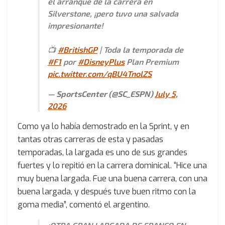
el arranque de la carrera en
Silverstone, ¡pero tuvo una salvada
impresionante!
📺
#BritishGP
| Toda la temporada de
#F1
por
#DisneyPlus
Plan Premium
pic.twitter.com/qBU4TnolZS
— SportsCenter (@SC_ESPN)
July 5,
2026
Como ya lo había demostrado en la Sprint, y en
tantas otras carreras de esta y pasadas
temporadas, la largada es uno de sus grandes
fuertes y lo repitió en la carrera dominical. “Hice una
muy buena largada. Fue una buena carrera, con una
buena largada, y después tuve buen ritmo con la
goma media”, comentó el argentino.