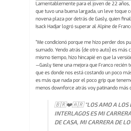
Lamentablemente para el joven de 22 años, n
que tuvo una buena largada, un leve toque co
novena plaza por detrás de Gasly, quien finali
Isack Hadjar logró superar al Alpine de Franc
“Me condicionó porque me hizo perder dos pu
sumado. Yendo atrás (de otro auto) es más co
mismo tiempo, hizo hincapié en que la versi
—Gasly tiene una mejora que Franco recién te
que es donde nos está costando un poco más.
es más que nada por el poco grip que tenemos
menos downforce atrás voy patinando más qu
🇧🇷❤️🇦🇷 "LOS AMO A LOS
INTERLAGOS ES MI CARRER
DE CASA, MI CARRERA DE LO