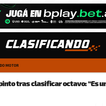
DO MOTOR
into tras clasificar octavo: “Es u