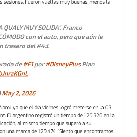
des sesiones. Fueron vueltas muy buenas, menos la
 QUALY MUY SOLIDA". Franco
CÓMODO con el auto, pero que aún le
n trasero del #43.
orada de
#F1
por
#DisneyPlus
Plan
bJnrzKGnL
)
May 2, 2026
iami, ya que el día viernes logró meterse en la Q3
nt. El argentino registró un tiempo de 1:29.320 en la
bicación, al mismo tiempo que superó a su
on una marca de 1:29.474. “Siento que encontramos