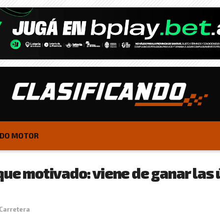
DO MOTOR
que motivado: viene de ganar las 
Carretera