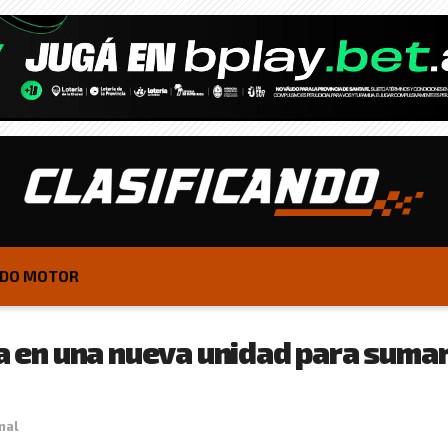
DO MOTOR
ja en una nueva unidad para sumar 
nal