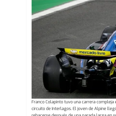
Franco Colapinto tuvo una carrera compleja e
circuito de Interlagos. El joven de Alpine lle
rehacerse después de una parada larga en s