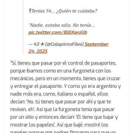
🎙️Tenías 14… ¿Quién te cuidaba?
“Nadie, estaba sólo. No tenía…
pic.twitter.com/Bl8XanJiJb
— 43 ★ (@ColapintoFiles)
September
24, 2025
“Sí, tienes que pasar por el control de pasaportes,
porque íbamos como en una furgoneta con los
mecánicos, pero en un momento, tienes que cruzar
y entregar el pasaporte. Y como yo era argentino y
nadie más era, como, italiano o español, ellos
decían: ‘No, tú tienes que pasar por ahí y que te
revisen, eh’. Así que la furgoneta tenía que pasar
por un sitio y entonces decían: ‘Él tiene que bajar y
mostrar los papeles’. Así que bajé, mostré los
papeles porque mis padres firmaron para que yo