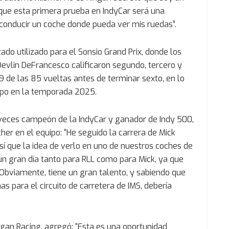
 que esta primera prueba en IndyCar será una
 conducir un coche donde pueda ver mis ruedas”.
ado utilizado para el Sonsio Grand Prix, donde los
Devlin DeFrancesco calificaron segundo, tercero y
49 de las 85 vueltas antes de terminar sexto, en lo
ipo en la temporada 2025.
s veces campeón de la IndyCar y ganador de Indy 500,
er en el equipo: “He seguido la carrera de Mick
así que la idea de verlo en uno de nuestros coches de
n gran día tanto para RLL como para Mick, ya que
 Obviamente, tiene un gran talento, y sabiendo que
 para el circuito de carretera de IMS, debería
igan Racing, agregó: “Esta es una oportunidad