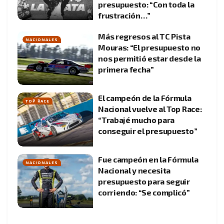
presupuesto: “Con toda la
frustración…”
Más regresos al TC Pista
NACIONALES
Mouras: “El presupuesto no
nos permitió estar desde la
primera fecha”
El campeón de la Fórmula
TOP RACE
Nacional vuelve al Top Race:
“Trabajé mucho para
conseguir el presupuesto”
Fue campeón en la Fórmula
NACIONALES
Nacional y necesita
presupuesto para seguir
corriendo: “Se complicó”