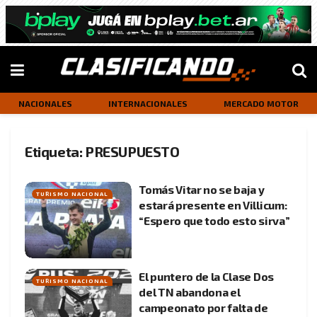
NACIONALES
INTERNACIONALES
MERCADO MOTOR
Etiqueta:
PRESUPUESTO
Tomás Vitar no se baja y
TURISMO NACIONAL
estará presente en Villicum:
“Espero que todo esto sirva”
El puntero de la Clase Dos
TURISMO NACIONAL
del TN abandona el
campeonato por falta de