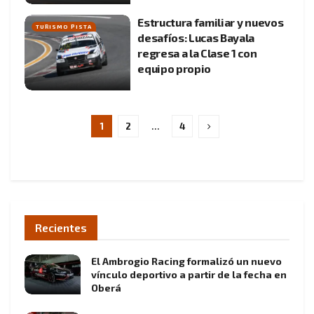
Estructura familiar y nuevos
TURISMO PISTA
desafíos: Lucas Bayala
regresa a la Clase 1 con
equipo propio
1
2
…
4
Recientes
El Ambrogio Racing formalizó un nuevo
vínculo deportivo a partir de la fecha en
Oberá